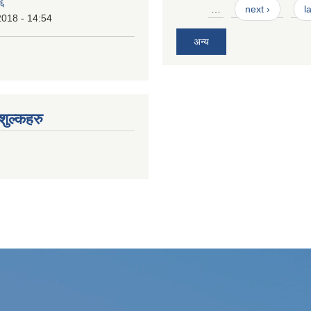
७६
…
next ›
l
2018 - 14:54
अन्य
ुल्कहरु