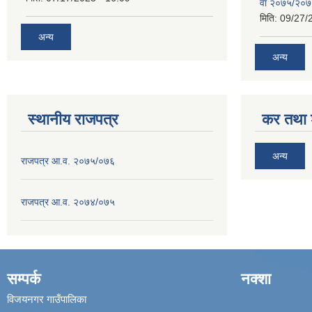
वा २०७५/२०
मिति:
09/27/
अन्य
अन्य
स्थानीय राजपत्र
कर तथा श
अन्य
राजपत्र आ.व. २०७५/०७६
राजपत्र आ.व. २०७४/०७५
सम्पर्क
नक्शा
विजयनगर गाउँपालिका