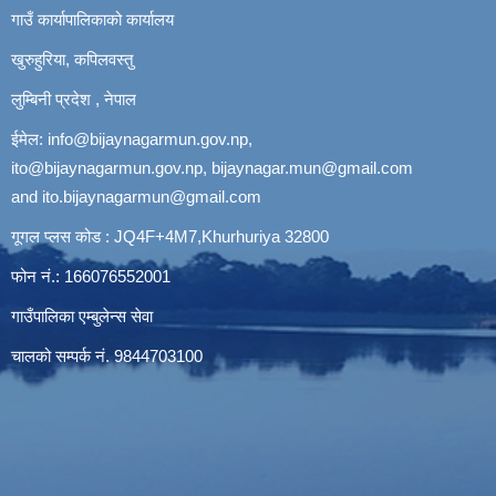
गाउँ कार्यापालिकाको कार्यालय
खुरुहुरिया, कपिलवस्तु
लुम्बिनी प्रदेश , नेपाल
ईमेल:
info@bijaynagarmun.gov.np
,
ito@bijaynagarmun.gov.np
,
bijaynagar.mun@gmail.com
and
ito.bijaynagarmun@gmail.com
गूगल प्लस कोड : JQ4F+4M7,Khurhuriya 32800
फोन नं.: 166076552001
गाउँपालिका एम्बुलेन्स सेवा
चालको सम्पर्क नं. 9844703100