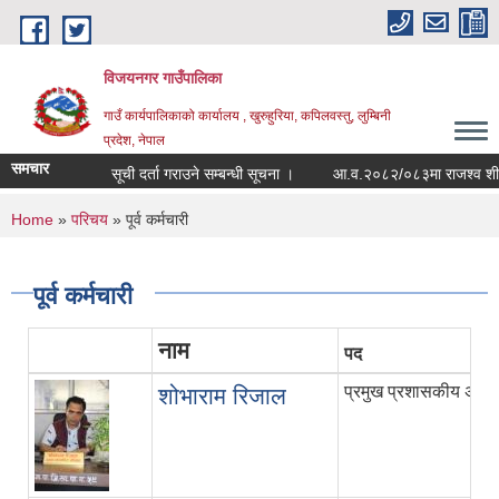
Skip to main content
विजयनगर गाउँपालिका
गाउँ कार्यपालिकाको कार्यालय , खुरुहुरिया, कपिलवस्तु, लुम्बिनी
प्रदेश, नेपाल
समचार
सूची दर्ता गराउने सम्बन्धी सूचना ।
आ.व.२०८२/०८३मा राजश्व शीर्षक
You are here
Home
»
परिचय
» पूर्व कर्मचारी
पूर्व कर्मचारी
नाम
पद
प्रमुख प्रशासकीय अधि
शोभाराम रिजाल