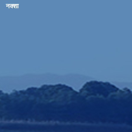
नक्शा