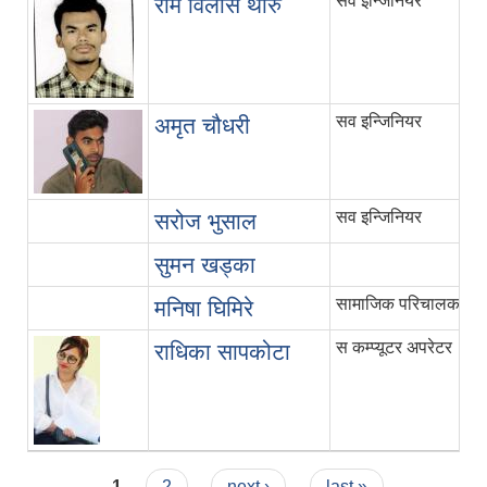
सव इन्जिनियर
राम विलास थारु
सव इन्जिनियर
अमृत चौधरी
सव इन्जिनियर
सरोज भुसाल
सुमन खड्का
सामाजिक परिचालक
मनिषा घिमिरे
स कम्प्यूटर अपरेटर
राधिका सापकोटा
Pages
1
2
next ›
last »