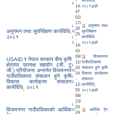
-
कार्यविधि,
२
14:
२०८१.pdf
47
02/
17/
८
अनुगमन तथा
20
अनुगमन तथा सुपरिवेक्षण कार्यविधि,
१/
सुपरिबेक्षण
25
२०८१
८
कार्यबिधि
-
२
२०८१.pdf
14:
43
09/
विजयनगर
USAID र नेपाल सरकार बीच कृषि
11/
गाउँपालिकामा
क्षेत्रमा प्रत्यक्ष सहयोग (जी. टु
८
20
संचालन हुने कृषि
जी.) परियोजना अन्तर्गत विजयनगर
१/
24
विकास कार्यक्रम
गाउँपालिकामा संचालन हुने कृषि
८
-
संचालन
विकास कार्यक्रम संचालन
२
12:
कार्यविधि¸
कार्यविधि¸ २०८१
55
२०८१.pdf
08/
23/
८
20
विजयनगर गाउँपालिकाको आर्थिक
१/
आर्थिक ऐन
24