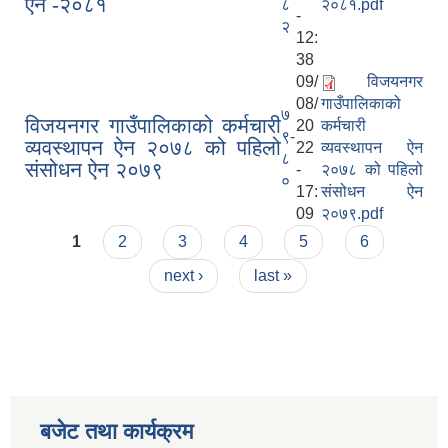
ऐन -२०८१
८
२०८१.pdf
-
२
12:
38
09/
विजयनगर
08/
गाउँपालिकाको
७
विजयनगर गाउँपालिकाको कर्मचारी
20
कर्मचारी
९-
व्यवस्थापन ऐन २०७८ को पहिलो
22
व्यवस्थापन ऐन
८
संसोधन ऐन २०७९
-
२०७८ को पहिलो
०
17:
संसोधन ऐन
09
२०७९.pdf
Pages
1
2
3
4
5
6
next ›
last »
बजेट तथा कार्यक्रम