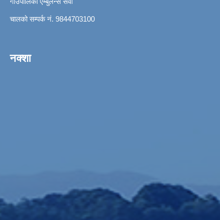
गाउँपालिका एम्बुलेन्स सेवा
चालको सम्पर्क नं. 9844703100
नक्शा