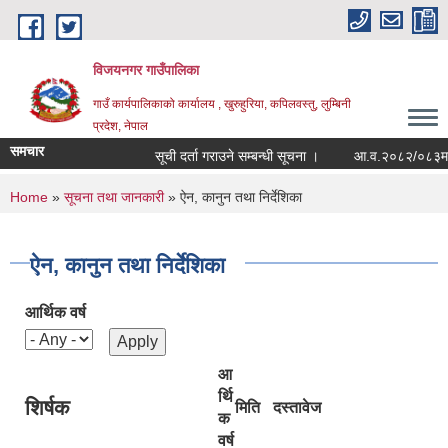
Skip to main content
विजयनगर गाउँपालिका
गाउँ कार्यपालिकाको कार्यालय , खुरुहुरिया, कपिलवस्तु, लुम्बिनी
प्रदेश, नेपाल
समचार
सूची दर्ता गराउने सम्बन्धी सूचना ।
आ.व.२०८२/०८३मा राज
You are here
Home
»
सूचना तथा जानकारी
» ऐन, कानुन तथा निर्देशिका
ऐन, कानुन तथा निर्देशिका
आर्थिक वर्ष
आ
र्थि
शिर्षक
मिति
दस्तावेज
क
वर्ष