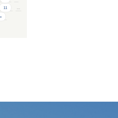
11
…
 »