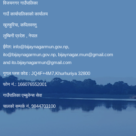
विजयनगर गाउँपालिका
गाउँ कार्यापालिकाको कार्यालय
खुरुहुरिया, कपिलवस्तु
लुम्बिनी प्रदेश , नेपाल
ईमेल:
info@bijaynagarmun.gov.np
,
ito@bijaynagarmun.gov.np
,
bijaynagar.mun@gmail.com
and
ito.bijaynagarmun@gmail.com
गूगल प्लस कोड : JQ4F+4M7,Khurhuriya 32800
फोन नं.: 166076552001
गाउँपालिका एम्बुलेन्स सेवा
चालको सम्पर्क नं. 9844703100