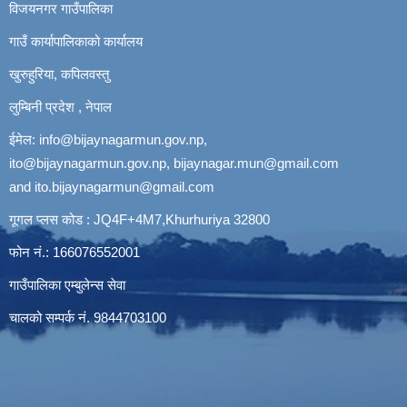
विजयनगर गाउँपालिका
गाउँ कार्यापालिकाको कार्यालय
खुरुहुरिया, कपिलवस्तु
लुम्बिनी प्रदेश , नेपाल
ईमेल:
info@bijaynagarmun.gov.np
,
ito@bijaynagarmun.gov.np
,
bijaynagar.mun@gmail.com
and
ito.bijaynagarmun@gmail.com
गूगल प्लस कोड : JQ4F+4M7,Khurhuriya 32800
फोन नं.: 166076552001
गाउँपालिका एम्बुलेन्स सेवा
चालको सम्पर्क नं. 9844703100