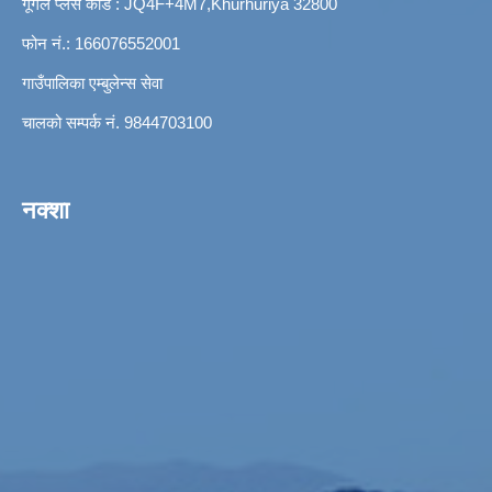
गूगल प्लस कोड : JQ4F+4M7,Khurhuriya 32800
फोन नं.: 166076552001
गाउँपालिका एम्बुलेन्स सेवा
चालको सम्पर्क नं. 9844703100
नक्शा