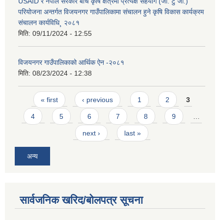
USAID र नेपाल सरकार बीच कृषि क्षेत्रमा प्रत्यक्ष सहयोग (जी. टु जी.)
परियोजना अन्तर्गत विजयनगर गाउँपालिकामा संचालन हुने कृषि विकास कार्यक्रम
संचालन कार्यविधि¸ २०८१
मिति:
09/11/2024 - 12:55
विजयनगर गाउँपालिकाको आर्थिक ऐन -२०८१
मिति:
08/23/2024 - 12:38
Pages
« first
‹ previous
1
2
3
4
5
6
7
8
9
…
next ›
last »
अन्य
सार्वजनिक खरिद/बोलपत्र सूचना