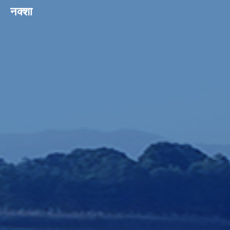
नक्शा