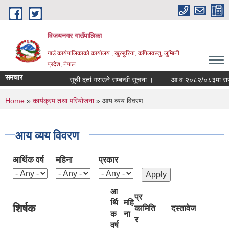
Skip to main content
विजयनगर गाउँपालिका
गाउँ कार्यपालिकाको कार्यालय , खुरुहुरिया, कपिलवस्तु, लुम्बिनी
प्रदेश, नेपाल
समचार
सूची दर्ता गराउने सम्बन्धी सूचना ।
आ.व.२०८२/०८३मा राजश्व
You are here
Home
»
कार्यक्रम तथा परियोजना
» आय व्यय विवरण
आय व्यय विवरण
आर्थिक वर्ष
महिना
प्रकार
आ
प्र
र्थि
महि
शिर्षक
का
मिति
दस्तावेज
क
ना
र
वर्ष