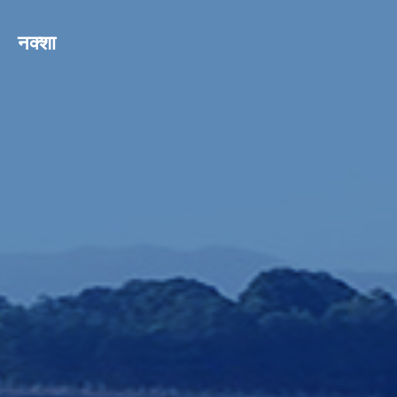
नक्शा