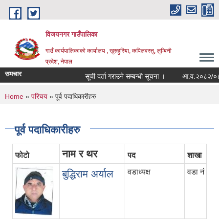
Skip to main content
विजयनगर गाउँपालिका
गाउँ कार्यपालिकाको कार्यालय , खुरुहुरिया, कपिलवस्तु, लुम्बिनी
प्रदेश, नेपाल
समचार
सूची दर्ता गराउने सम्बन्धी सूचना ।
आ.व.२०८२/०८३मा 
You are here
Home
»
परिचय
» पूर्व पदाधिकारीहरु
पूर्व पदाधिकारीहरु
नाम र थर
फोटो
पद
शाखा
वडाध्यक्ष
वडा नं ३
बुद्धिराम अर्याल