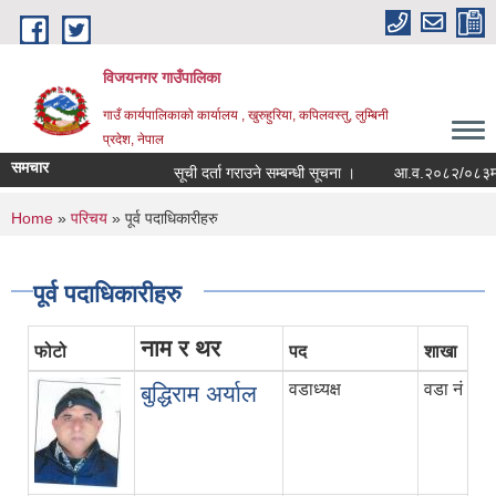
Skip to main content
विजयनगर गाउँपालिका
गाउँ कार्यपालिकाको कार्यालय , खुरुहुरिया, कपिलवस्तु, लुम्बिनी
प्रदेश, नेपाल
समचार
सूची दर्ता गराउने सम्बन्धी सूचना ।
आ.व.२०८२/०८३मा रा
You are here
Home
»
परिचय
» पूर्व पदाधिकारीहरु
पूर्व पदाधिकारीहरु
नाम र थर
फोटो
पद
शाखा
वडाध्यक्ष
वडा नं ३
बुद्धिराम अर्याल