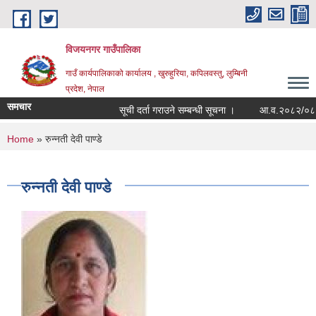
Skip to main content
विजयनगर गाउँपालिका
गाउँ कार्यपालिकाको कार्यालय , खुरुहुरिया, कपिलवस्तु, लुम्बिनी
प्रदेश, नेपाल
समचार
सूची दर्ता गराउने सम्बन्धी सूचना ।
आ.व.२०८२/०८३मा र
You are here
Home
» रुन्नती देवी पाण्डे
रुन्नती देवी पाण्डे