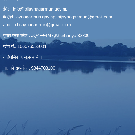
ईमेल:
info@bijaynagarmun.gov.np
,
ito@bijaynagarmun.gov.np
,
bijaynagar.mun@gmail.com
and
ito.bijaynagarmun@gmail.com
गूगल प्लस कोड : JQ4F+4M7,Khurhuriya 32800
फोन नं.: 166076552001
गाउँपालिका एम्बुलेन्स सेवा
चालको सम्पर्क नं. 9844703100