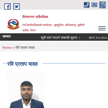
Skip to main content
विजयनगर गाउँपालिका
गाउँ कार्यपालिकाको कार्यालय , खुरुहुरिया, कपिलवस्तु, लुम्बिनी
प्रदेश, नेपाल
समचार
सूची दर्ता गराउने सम्बन्धी सूचना ।
आ.व.२०८२/०८३मा 
You are here
Home
» रवि प्रताप यादव
रवि प्रताप यादव