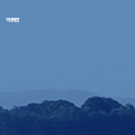
नक्शा