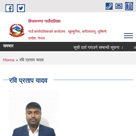
Skip to main content
विजयनगर गाउँपालिका
गाउँ कार्यपालिकाको कार्यालय , खुरुहुरिया, कपिलवस्तु, लुम्बिनी
प्रदेश, नेपाल
समचार
सूची दर्ता गराउने सम्बन्धी सूचना ।
आ.व
You are here
Home
» रवि प्रताप यादव
रवि प्रताप यादव