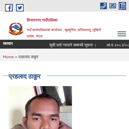
Skip to main content
विजयनगर गाउँपालिका
गाउँ कार्यपालिकाको कार्यालय , खुरुहुरिया, कपिलवस्तु, लुम्बिनी
प्रदेश, नेपाल
समचार
सूची दर्ता गराउने सम्बन्धी सूचना ।
आ.व.२०८२/०८३मा 
You are here
Home
» प्रहलाद ठाकुर
प्रहलाद ठाकुर