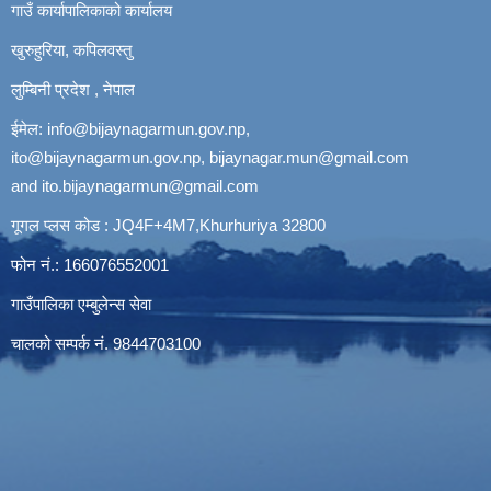
गाउँ कार्यापालिकाको कार्यालय
खुरुहुरिया, कपिलवस्तु
लुम्बिनी प्रदेश , नेपाल
ईमेल:
info@bijaynagarmun.gov.np
,
ito@bijaynagarmun.gov.np
,
bijaynagar.mun@gmail.com
and
ito.bijaynagarmun@gmail.com
गूगल प्लस कोड : JQ4F+4M7,Khurhuriya 32800
फोन नं.: 166076552001
गाउँपालिका एम्बुलेन्स सेवा
चालको सम्पर्क नं. 9844703100