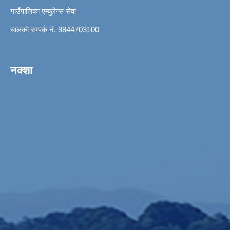
गाउँपालिका एम्बुलेन्स सेवा
चालको सम्पर्क नं. 9844703100
नक्शा