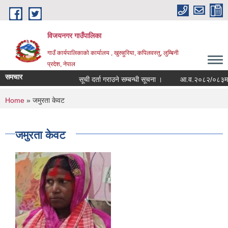
Skip to main content
विजयनगर गाउँपालिका
गाउँ कार्यपालिकाको कार्यालय , खुरुहुरिया, कपिलवस्तु, लुम्बिनी
प्रदेश, नेपाल
समचार
सूची दर्ता गराउने सम्बन्धी सूचना ।
आ.व.२०८२/०८३मा राज
You are here
Home
» जमुरता केवट
जमुरता केवट