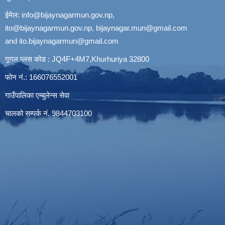
ईमेल:
info@bijaynagarmun.gov.np
,
ito@bijaynagarmun.gov.np
,
bijaynagar.mun@gmail.com
and
ito.bijaynagarmun@gmail.com
गूगल प्लस कोड : JQ4F+4M7,Khurhuriya 32800
फोन नं.: 166076552001
गाउँपालिका एम्बुलेन्स सेवा
चालको सम्पर्क नं. 9844703100