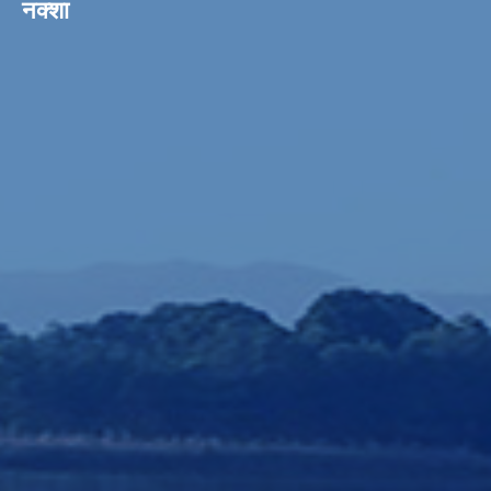
नक्शा