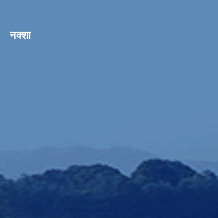
नक्शा