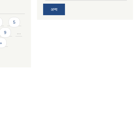
अन्य
5
9
…
 »