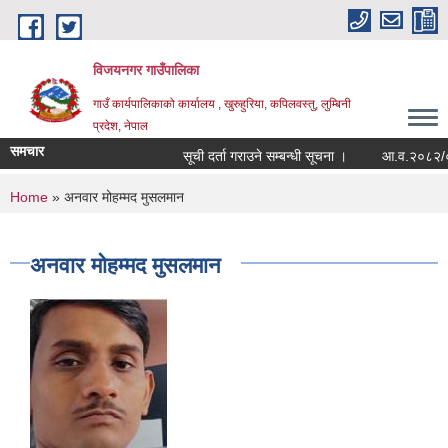
Skip to main content
विजयनगर गाउँपालिका
गाउँ कार्यपालिकाको कार्यालय , खुरुहुरिया, कपिलवस्तु, लुम्बिनी
प्रदेश, नेपाल
समचार
सूची दर्ता गराउने सम्बन्धी सूचना ।
आ.व.२०८२/०८३म
You are here
Home
» अनवार मोहम्मद मुसलमान
अनवार मोहम्मद मुसलमान