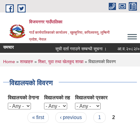
Skip to main content
विजयनगर गाउँपालिका
गाउँ कार्यपालिकाको कार्यालय , खुरुहुरिया, कपिलवस्तु, लुम्बिनी
प्रदेश, नेपाल
समचार
सूची दर्ता गराउने सम्बन्धी सूचना ।
आ.व.२०८२/०८३मा
You are here
Home
»
शाखाहरु
»
शिक्षा, युवा तथा खेलकुद शाखा
» विद्यालयको विवरण
विद्यालयको विवरण
विद्यालयको ठेगाना
विद्यालयको तह
विद्यालयको प्रकार
Pages
« first
‹ previous
1
2