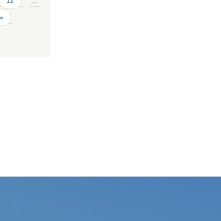
11
…
 »