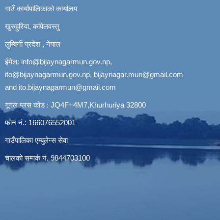
गाउँ कार्यापालिकाको कार्यालय
खुरुहुरिया, कपिलवस्तु
लुम्बिनी प्रदेश , नेपाल
ईमेल:
info@bijaynagarmun.gov.np
,
ito@bijaynagarmun.gov.np
,
bijaynagar.mun@gmail.com
and
ito.bijaynagarmun@gmail.com
गूगल प्लस कोड : JQ4F+4M7,Khurhuriya 32800
फोन नं.: 166076552001
गाउँपालिका एम्बुलेन्स सेवा
चालको सम्पर्क नं. 9844703100