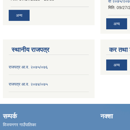
वा २०७५/२०
मिति:
09/27/
अन्य
अन्य
स्थानीय राजपत्र
कर तथा श
अन्य
राजपत्र आ.व. २०७५/०७६
राजपत्र आ.व. २०७४/०७५
सम्पर्क
नक्शा
विजयनगर गाउँपालिका