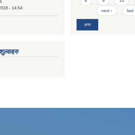
8
9
10
७६
2018 - 14:54
next ›
last
अन्य
ुल्कहरु