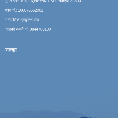
गूगल प्लस कोड : JQ4F+4M7,Khurhuriya 32800
फोन नं.: 166076552001
गाउँपालिका एम्बुलेन्स सेवा
चालको सम्पर्क नं. 9844703100
नक्शा