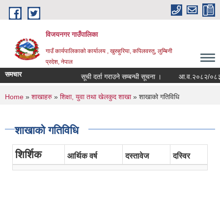
Skip to main content
विजयनगर गाउँपालिका
गाउँ कार्यपालिकाको कार्यालय , खुरुहुरिया, कपिलवस्तु, लुम्बिनी
प्रदेश, नेपाल
समचार
सूची दर्ता गराउने सम्बन्धी सूचना ।
आ.व.२०८२/०८३मा रा
You are here
Home
»
शाखाहरु
»
शिक्षा, युवा तथा खेलकुद शाखा
» शाखाको गतिविधि
शाखाको गतिविधि
शिर्शिक
आर्थिक वर्ष
दस्तावेज
दस्विर