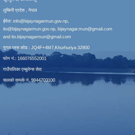
लुम्बिनी प्रदेश , नेपाल
ईमेल:
info@bijaynagarmun.gov.np
,
ito@bijaynagarmun.gov.np
,
bijaynagar.mun@gmail.com
and
ito.bijaynagarmun@gmail.com
गूगल प्लस कोड : JQ4F+4M7,Khurhuriya 32800
फोन नं.: 166076552001
गाउँपालिका एम्बुलेन्स सेवा
चालको सम्पर्क नं. 9844703100