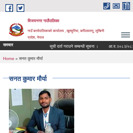
Skip to main content
विजयनगर गाउँपालिका
गाउँ कार्यपालिकाको कार्यालय , खुरुहुरिया, कपिलवस्तु, लुम्बिनी
प्रदेश, नेपाल
समचार
सूची दर्ता गराउने सम्बन्धी सूचना ।
आ.व.२०८२/०८३मा र
You are here
Home
» सनत कुमार मौर्या
सनत कुमार मौर्या