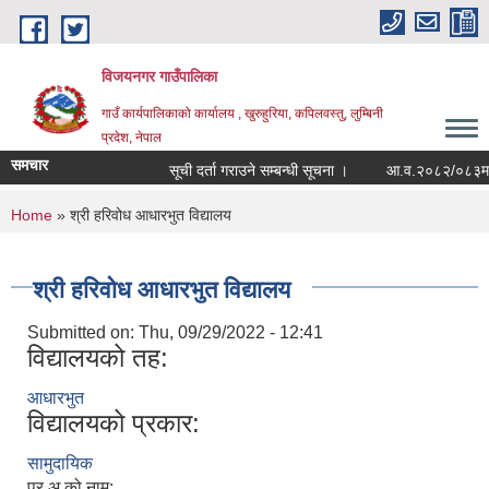
Skip to main content
विजयनगर गाउँपालिका
गाउँ कार्यपालिकाको कार्यालय , खुरुहुरिया, कपिलवस्तु, लुम्बिनी
प्रदेश, नेपाल
समचार
सूची दर्ता गराउने सम्बन्धी सूचना ।
आ.व.२०८२/०८३मा राज
You are here
Home
» श्री ह‍रिवोध आधारभुत विद्यालय
श्री ह‍रिवोध आधारभुत विद्यालय
Submitted on:
Thu, 09/29/2022 - 12:41
विद्यालयको तह:
आधारभुत
विद्यालयको प्रकार:
सामुदायिक
प्र.अ.को नाम: