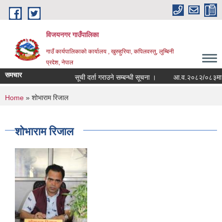
Skip to main content
विजयनगर गाउँपालिका
गाउँ कार्यपालिकाको कार्यालय , खुरुहुरिया, कपिलवस्तु, लुम्बिनी
प्रदेश, नेपाल
समचार
सूची दर्ता गराउने सम्बन्धी सूचना ।
आ.व.२०८२/०८३मा राज
You are here
Home
» शोभाराम रिजाल
शोभाराम रिजाल