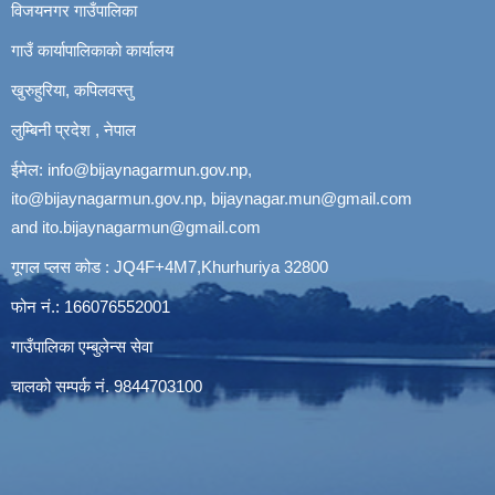
विजयनगर गाउँपालिका
गाउँ कार्यापालिकाको कार्यालय
खुरुहुरिया, कपिलवस्तु
लुम्बिनी प्रदेश , नेपाल
ईमेल:
info@bijaynagarmun.gov.np
,
ito@bijaynagarmun.gov.np
,
bijaynagar.mun@gmail.com
and
ito.bijaynagarmun@gmail.com
गूगल प्लस कोड : JQ4F+4M7,Khurhuriya 32800
फोन नं.: 166076552001
गाउँपालिका एम्बुलेन्स सेवा
चालको सम्पर्क नं. 9844703100