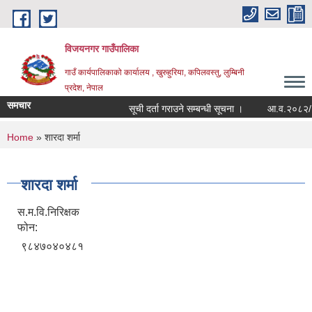
Skip to main content
विजयनगर गाउँपालिका
गाउँ कार्यपालिकाको कार्यालय , खुरुहुरिया, कपिलवस्तु, लुम्बिनी
प्रदेश, नेपाल
समचार
सूची दर्ता गराउने सम्बन्धी सूचना ।
आ.व.२०८२/०८३म
You are here
Home
» शारदा शर्मा
शारदा शर्मा
स.म.वि.निरिक्षक
फोन:
९८४७०४०४८१