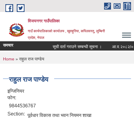
Skip to main content
विजयनगर गाउँपालिका
गाउँ कार्यपालिकाको कार्यालय , खुरुहुरिया, कपिलवस्तु, लुम्बिनी
प्रदेश, नेपाल
समचार
सूची दर्ता गराउने सम्बन्धी सूचना ।
आ.व.२०८२/०८३मा
You are here
Home
» राहुल राज पाण्डेय
राहुल राज पाण्डेय
इन्जिनियर
फोन:
9844536767
Section:
पूर्वधार विकास तथा भवन नियमन शाखा