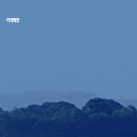
नक्शा