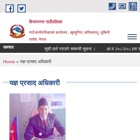
Skip to main content
विजयनगर गाउँपालिका
गाउँ कार्यपालिकाको कार्यालय , खुरुहुरिया, कपिलवस्तु, लुम्बिनी
प्रदेश, नेपाल
समचार
सूची दर्ता गराउने सम्बन्धी सूचना ।
आ.व.२०८२/०८३मा राजश्
You are here
Home
» यज्ञ प्रसाद अधिकारी
यज्ञ प्रसाद अधिकारी