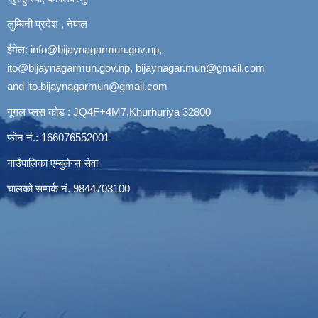
लुम्बिनी प्रदेश , नेपाल
ईमेल:
info@bijaynagarmun.gov.np
,
ito@bijaynagarmun.gov.np
,
bijaynagar.mun@gmail.com
and
ito.bijaynagarmun@gmail.com
गूगल प्लस कोड : JQ4F+4M7,Khurhuriya 32800
फोन नं.: 166076552001
गाउँपालिका एम्बुलेन्स सेवा
चालको सम्पर्क नं. 9844703100