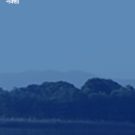
नक्शा