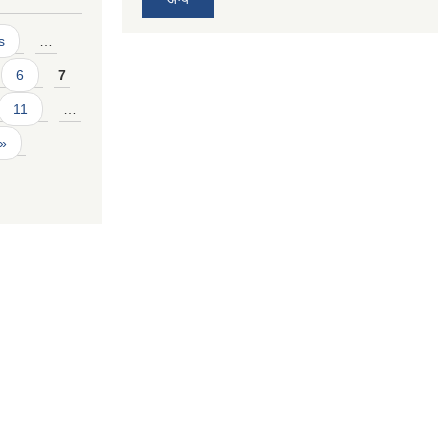
s
…
6
7
11
…
 »