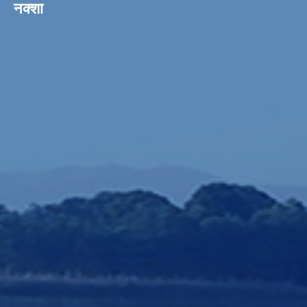
नक्शा