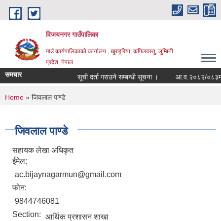
Skip to main content
विजयनगर गाउँपालिका
गाउँ कार्यपालिकाको कार्यालय , खुरुहुरिया, कपिलवस्तु, लुम्बिनी
प्रदेश, नेपाल
समचार
सूची दर्ता गराउने सम्बन्धी सूचना ।
आ.व.२०८२/०८३मा रा
You are here
Home
» जिवलाल पाण्डे
जिवलाल पाण्डे
सहायक लेखा अधिकृत
ईमेल:
ac.bijaynagarmun@gmail.com
फोन:
9844746081
Section:
आर्थिक प्रशासन शाखा