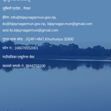
लुम्बिनी प्रदेश , नेपाल
ईमेल:
info@bijaynagarmun.gov.np
,
ito@bijaynagarmun.gov.np
,
bijaynagar.mun@gmail.com
and
ito.bijaynagarmun@gmail.com
गूगल प्लस कोड : JQ4F+4M7,Khurhuriya 32800
फोन नं.: 166076552001
गाउँपालिका एम्बुलेन्स सेवा
चालको सम्पर्क नं. 9844703100