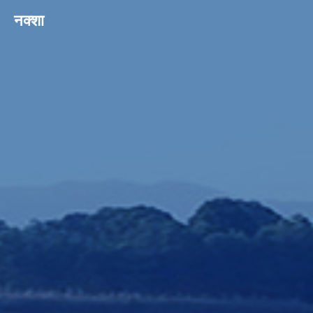
नक्शा