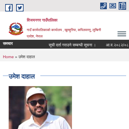
Skip to main content
विजयनगर गाउँपालिका
गाउँ कार्यपालिकाको कार्यालय , खुरुहुरिया, कपिलवस्तु, लुम्बिनी
प्रदेश, नेपाल
समचार
सूची दर्ता गराउने सम्बन्धी सूचना ।
आ.व.२०८२/०८३मा 
You are here
Home
» उमेश दाहाल
उमेश दाहाल