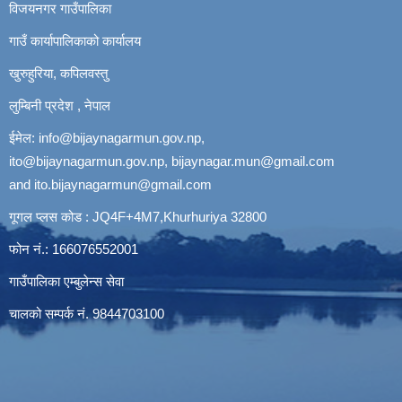
विजयनगर गाउँपालिका
गाउँ कार्यापालिकाको कार्यालय
खुरुहुरिया, कपिलवस्तु
लुम्बिनी प्रदेश , नेपाल
ईमेल:
info@bijaynagarmun.gov.np
,
ito@bijaynagarmun.gov.np
,
bijaynagar.mun@gmail.com
and
ito.bijaynagarmun@gmail.com
गूगल प्लस कोड : JQ4F+4M7,Khurhuriya 32800
फोन नं.: 166076552001
गाउँपालिका एम्बुलेन्स सेवा
चालको सम्पर्क नं. 9844703100