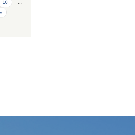
10
…
 »