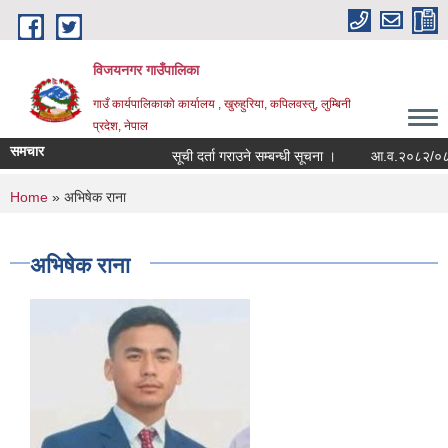
Skip to main content
विजयनगर गाउँपालिका
गाउँ कार्यपालिकाको कार्यालय , खुरुहुरिया, कपिलवस्तु, लुम्बिनी
प्रदेश, नेपाल
समचार
सूची दर्ता गराउने सम्बन्धी सूचना ।
आ.व.२०८२/०८३मा 
You are here
Home
» अभिषेक राना
अभिषेक राना