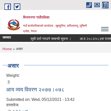
Skip to main content
विजयनगर गाउँपालिका
गाउँ कार्यपालिकाको कार्यालय , खुरुहुरिया, कपिलवस्तु, लुम्बिनी
प्रदेश, नेपाल
समचार
सूची दर्ता गराउने सम्बन्धी सूचना ।
आ.व.२०८२/०८३मा राजश्व श
You are here
Home
» असार
असार
Weight:
3
आय व्यय विवरण २०७७।०७८
Submitted on:
Wed, 05/12/2021 - 13:42
दस्तावेज: