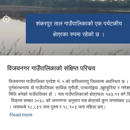
समयमाई मन्दिर एक हिन्दुहरुको माहन
थारु संग्रलय विजयनगर गाउँपालिकाको वडा नं
चार्डपर्वहरुमा विभिन्न ठाउँबाट पुजा आजाका
शंकरपुर ताल गाउँपालिकाको एक पर्यटकीय
२ को लोहरौलामा अवस्थित छ ।
क्षेत्रका रुपमा रहेको छ ।
लागी आउने गरेका छन् ।
विजयनगर गाउँपालिकाको संक्षिप्त परिचय
विजयनगर गाउँपालिका प्रदेश नं. ५ को कपिलवस्तु जिल्लामा अवस्थित छ ।
पुर्नसंरचनामा यो गाउँपालिका साविक गुगौली, पत्थरदेइया ,खुरुहुरिया र गणेश
मिलि बनेको गाउँपालिका हो । यस गाउँपालिकाको क्षेत्रफल १७३.१९ बर्ग क
विक्रम सम्बत २०६८ को जनगणना अनुसार यस क्षेत्रको कुन जनसंख्या ३
। जसमध्ये १८,८३१ जना पुरुष र १८,१०३ जना महिला छन्।
Read more
about विजयनगर गाउँपालिकाको संक्षिप्त परिचय