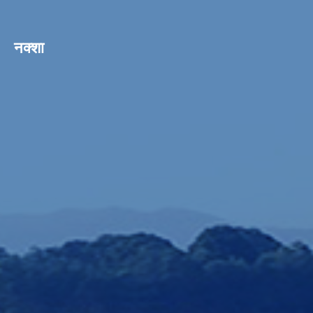
नक्शा